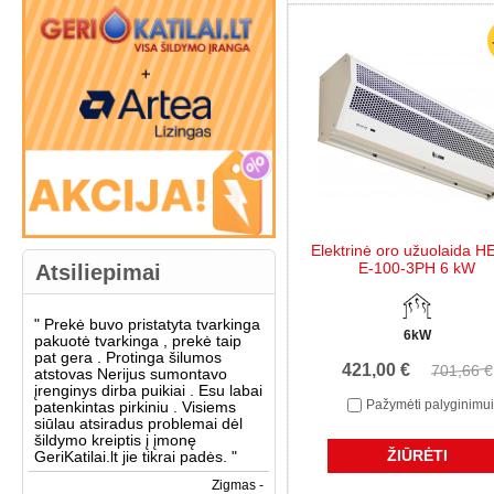
Elektrinė oro užuolaida H
E-100-3PH 6 kW
Atsiliepimai
"
Prekė buvo pristatyta tvarkinga
6kW
pakuotė tvarkinga , prekė taip
pat gera . Protinga šilumos
421,00 €
701,66 €
atstovas Nerijus sumontavo
įrenginys dirba puikiai . Esu labai
Pažymėti palyginimui
patenkintas pirkiniu . Visiems
siūlau atsiradus problemai dėl
šildymo kreiptis į įmonę
ŽIŪRĖTI
GeriKatilai.lt jie tikrai padės.
"
Zigmas -