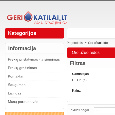
Kategorijos
Pagrindinis
>
Oro užuolaidos
Informacija
Oro užuolaidos
Prekių pristatymas - atsiėmimas
Filtras
Prekių grąžinimas
Gamintojas
Kontaktai
HEAT1
(4)
Saugumas
Kaina
Lizingas
Mūsų parduotuvės
Rikiuoti pagal