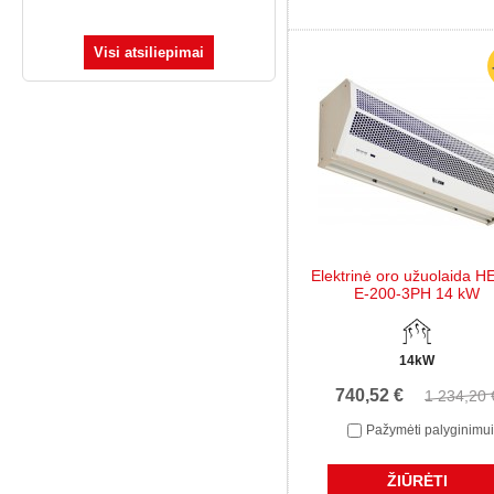
Visi atsiliepimai
Elektrinė oro užuolaida H
E-200-3PH 14 kW
14kW
740,52 €
1 234,20 
Pažymėti palyginimui
ŽIŪRĖTI