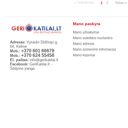
« Ankstesnis
1
2
Toliau »
Mano paskyra
Mano užsakymai
Mano suteiktos nuolaidos
Adresas:
Vytauto Didžiojo g.
Mano adresai
64, Kelmė
Mano asmeninė informacija
+370 601 66679
Mob.:
+370 624 55458
Mano kuponai
Mob.:
El. paštas:
info@gerikatilai.lt
Facebook:
GeriKatilai.lt -
Šildymo įranga