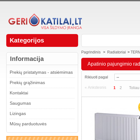
Kategorijos
Pagrindinis
>
Radiatoriai
>
TERM
Informacija
Apatinio pajungimio radi
Prekių pristatymas - atsiėmimas
Rikiuoti pagal
Prekių grąžinimas
« Ankstesnis
1
2
Toliau
Kontaktai
Saugumas
Lizingas
Mūsų parduotuvės