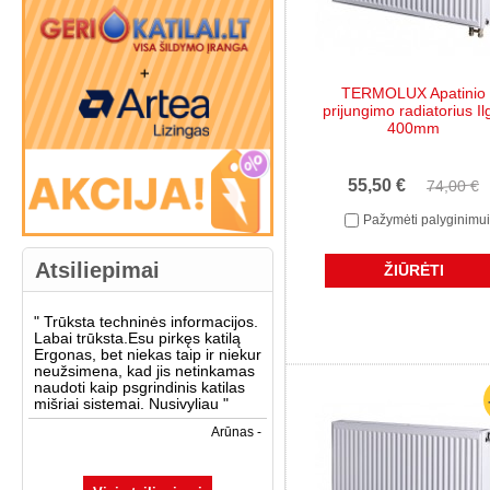
TERMOLUX Apatinio
prijungimo radiatorius Il
400mm
55,50 €
74,00 €
Pažymėti palyginimui
Atsiliepimai
ŽIŪRĖTI
"
Trūksta techninės informacijos.
Labai trūksta.Esu pirkęs katilą
Ergonas, bet niekas taip ir niekur
neužsimena, kad jis netinkamas
naudoti kaip psgrindinis katilas
mišriai sistemai. Nusivyliau
"
Arūnas -