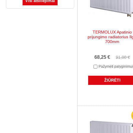
Visi atsiliepimai
TERMOLUX Apatinio
prijungimo radiatorius Il
700mm
68,25 €
91,00 €
Pažymėti palyginimui
ŽIŪRĖTI