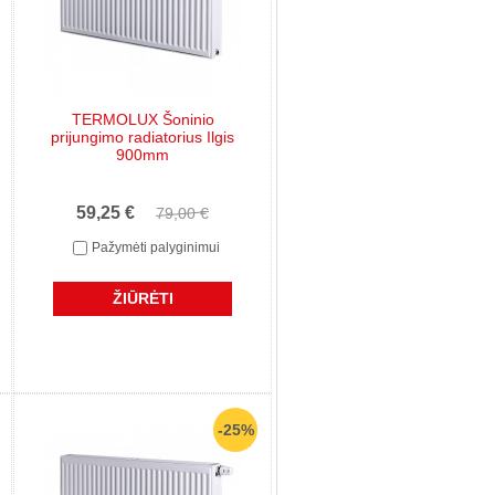
TERMOLUX Šoninio
prijungimo radiatorius Ilgis
900mm
59,25 €
79,00 €
Pažymėti palyginimui
ŽIŪRĖTI
-25%