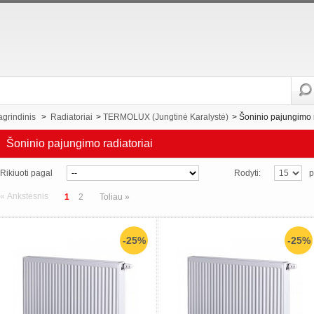
agrindinis
>
Radiatoriai
>
TERMOLUX (Jungtinė Karalystė)
>
Šoninio pajungimo r
Šoninio pajungimo radiatoriai
Rikiuoti pagal
Rodyti:
p
« Ankstesnis
1
2
Toliau »
-25%
-25%