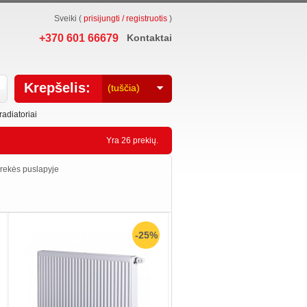
Sveiki (
prisijungti / registruotis
)
+370 601 66679
Kontaktai
Krepšelis:
(tuščia)
adiatoriai
Yra 26 prekių.
rekės puslapyje
-25%