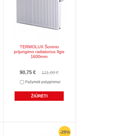
TERMOLUX Šoninio
prijungimo radiatorius Ilgis
1600mm
90,75 €
121,00 €
Pažymėti palyginimui
ŽIŪRĖTI
-25%