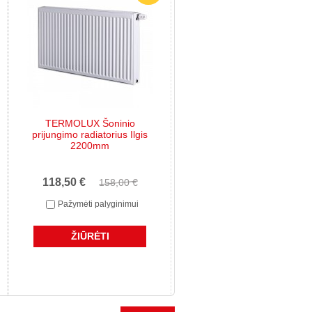
TERMOLUX Šoninio
prijungimo radiatorius Ilgis
2200mm
118,50 €
158,00 €
Pažymėti palyginimui
ŽIŪRĖTI