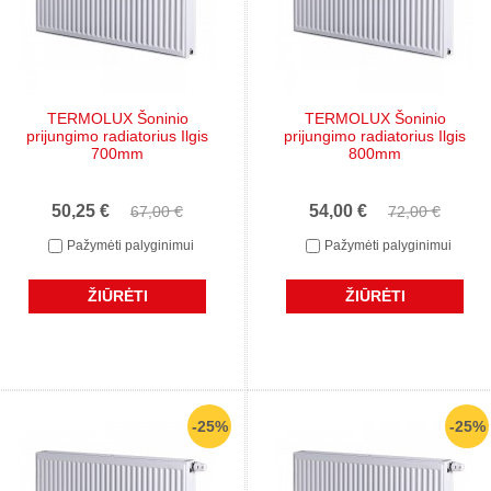
TERMOLUX Šoninio
TERMOLUX Šoninio
prijungimo radiatorius Ilgis
prijungimo radiatorius Ilgis
700mm
800mm
50,25 €
54,00 €
67,00 €
72,00 €
Pažymėti palyginimui
Pažymėti palyginimui
ŽIŪRĖTI
ŽIŪRĖTI
-25%
-25%