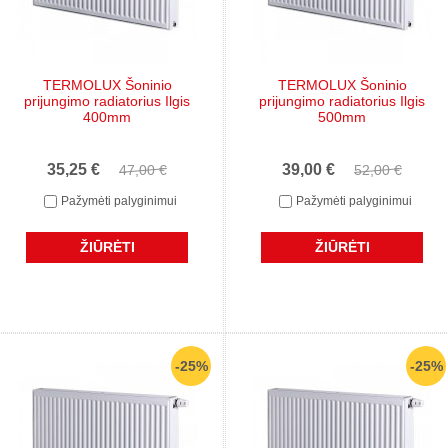
TERMOLUX Šoninio
TERMOLUX Šoninio
prijungimo radiatorius Ilgis
prijungimo radiatorius Ilgis
400mm
500mm
35,25 €
39,00 €
47,00 €
52,00 €
Pažymėti palyginimui
Pažymėti palyginimui
ŽIŪRĖTI
ŽIŪRĖTI
-25%
-25%