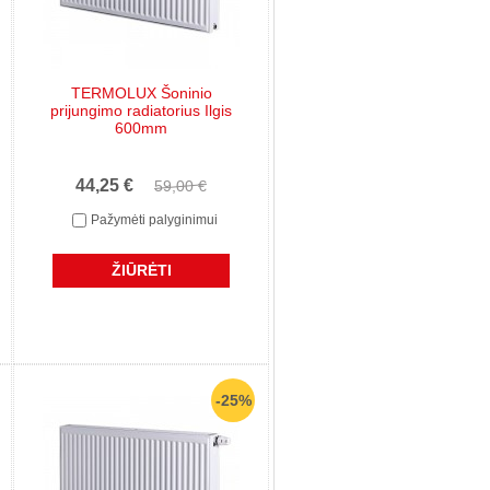
TERMOLUX Šoninio
prijungimo radiatorius Ilgis
600mm
44,25 €
59,00 €
Pažymėti palyginimui
ŽIŪRĖTI
-25%