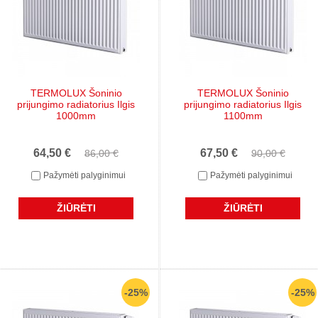
TERMOLUX Šoninio
TERMOLUX Šoninio
prijungimo radiatorius Ilgis
prijungimo radiatorius Ilgis
1000mm
1100mm
64,50 €
67,50 €
86,00 €
90,00 €
Pažymėti palyginimui
Pažymėti palyginimui
ŽIŪRĖTI
ŽIŪRĖTI
-25%
-25%