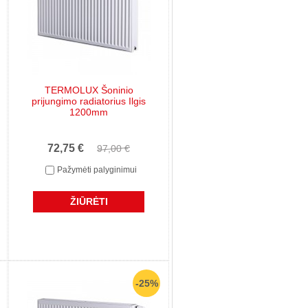
TERMOLUX Šoninio
prijungimo radiatorius Ilgis
1200mm
72,75 €
97,00 €
Pažymėti palyginimui
ŽIŪRĖTI
-25%