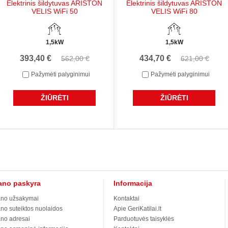
Elektrinis šildytuvas ARISTON
Elektrinis šildytuvas ARISTON
VELIS WiFi 50
VELIS WiFi 80
1,5kW
1,5kW
393,40 €
434,70 €
562,00 €
621,00 €
Pažymėti palyginimui
Pažymėti palyginimui
ŽIŪRĖTI
ŽIŪRĖTI
no paskyra
Informacija
no užsakymai
Kontaktai
no suteiktos nuolaidos
Apie GeriKatilai.lt
no adresai
Parduotuvės taisyklės