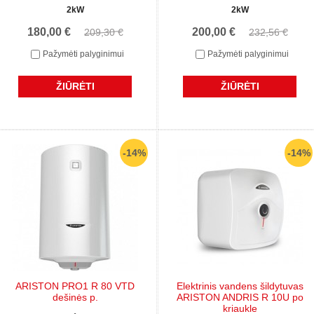
2kW
2kW
180,00 €
200,00 €
209,30 €
232,56 €
Pažymėti palyginimui
Pažymėti palyginimui
ŽIŪRĖTI
ŽIŪRĖTI
-14%
-14%
ARISTON PRO1 R 80 VTD
Elektrinis vandens šildytuvas
dešinės p.
ARISTON ANDRIS R 10U po
kriaukle