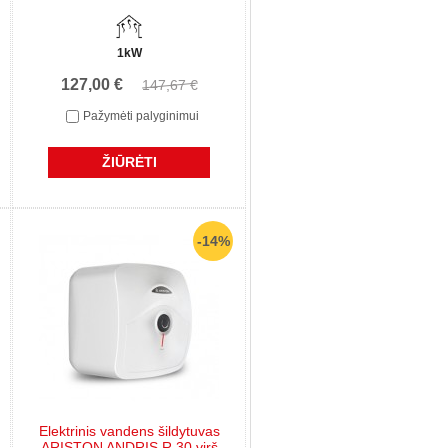
1kW
127,00 €
147,67 €
Pažymėti palyginimui
ŽIŪRĖTI
-14%
Elektrinis vandens šildytuvas
ARISTON ANDRIS R 30 virš