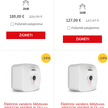
2kW
1kW
180,00 €
209,30 €
127,00 €
147,67 €
Pažymėti palyginimui
Pažymėti palyginimui
ŽIŪRĖTI
ŽIŪRĖTI
-14%
-14%
Elektrinis vandens šildytuvas
Elektrinis vandens šildytuvas
ARISTON ANDRIS R 15U po
ARISTON ANDRIS R 15 virš