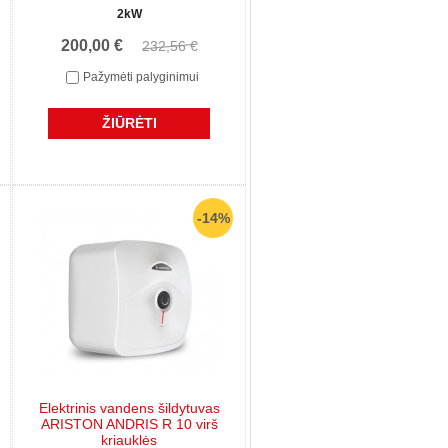
2kW
200,00 €
232,56 €
Pažymėti palyginimui
ŽIŪRĖTI
-14%
Elektrinis vandens šildytuvas
ARISTON ANDRIS R 10 virš
kriauklės