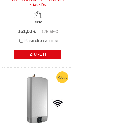
kriauklės
2kW
151,00 €
175,58 €
Pažymėti palyginimui
ŽIŪRĖTI
-30%