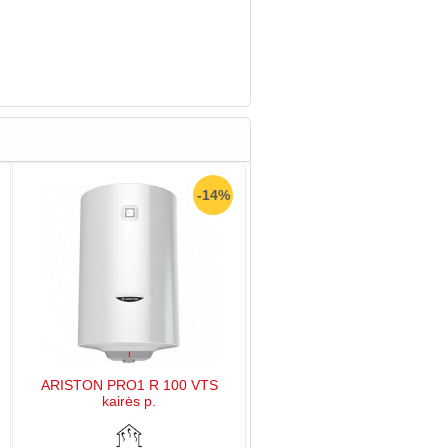
-14%
ARISTON PRO1 R 100 VTS
kairės p.