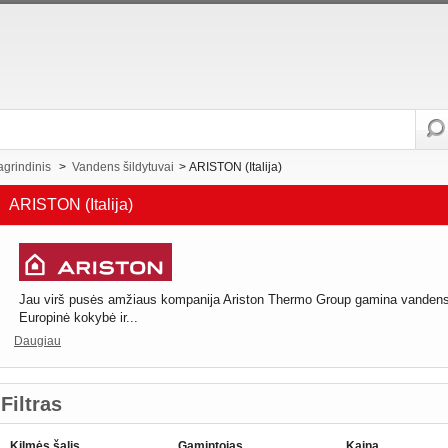
agrindinis
>
Vandens šildytuvai
>
ARISTON (Italija)
ARISTON (Italija)
Jau virš pusės amžiaus kompanija Ariston Thermo Group gamina vandens 
Europinė kokybė ir...
Daugiau
Filtras
Kilmės šalis
Gamintojas
Kaina