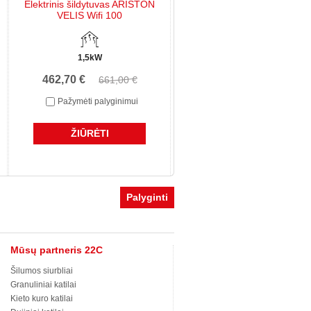
Elektrinis šildytuvas ARISTON
VELIS Wifi 100
1,5kW
462,70 €
661,00 €
Pažymėti palyginimui
ŽIŪRĖTI
Mūsų partneris 22C
Šilumos siurbliai
Granuliniai katilai
Kieto kuro katilai