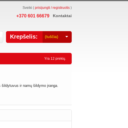
Sveiki (
prisijungti / registruotis
)
+370 601 66679
Kontaktai
Krepšelis:
(tuščia)
Yra 12 prekių.
šildytuvus ir namų šildymo įranga.