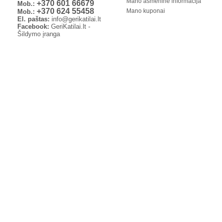
Mano asmeninė informacija
+370 601 66679
Mob.:
+370 624 55458
Mano kuponai
Mob.:
El. paštas:
info@gerikatilai.lt
Facebook:
GeriKatilai.lt -
Šildymo įranga