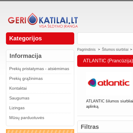
Kategorijos
Pagrindinis
>
Šilumos siurbliai
>
Informacija
ATLANTIC (Prancūzija)
Prekių pristatymas - atsiėmimas
Prekių grąžinimas
Kontaktai
Saugumas
ATLANTIC šilumos siurbliai
aplinką.
Lizingas
Mūsų parduotuvės
Filtras