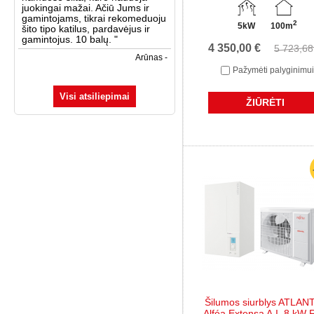
juokingai mažai. Ačiū Jums ir
gamintojams, tikrai rekomeduoju
2
5kW
100m
šito tipo katilus, pardavėjus ir
gamintojus. 10 balų.
"
4 350,00 €
5 723,68
Arūnas -
Pažymėti palyginimui
Visi atsiliepimai
ŽIŪRĖTI
Šilumos siurblys ATLAN
Alféa Extensa A.I. 8 kW 