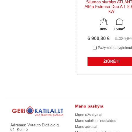
Šilumos siurblys ATLAN
Alféa Extensa Duo A.I. 8
kW
2
8kW
150m
6 900,80 €
9 080,00
Pažymėti palyginimui
ŽIŪRĖTI
Mano paskyra
Mano užsakymai
Mano suteiktos nuolaidos
Adresas:
Vytauto Didžiojo g.
Mano adresai
64, Kelmė