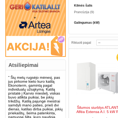
Kilmės šalis
Prancūzija
(9)
Galingumas (kW)
Rikiuoti pagal
Atsiliepimai
"
Šių metų rugsėjo mėnesį, pas
jus pirkome kieto kuro katilą
Ekonoterm, gamintą pagal
individualų užsąkymą. Katilą
pristatė į Karvio miestelį, viskas
buvo atlikta puikiai, be jokių
trikdžių. Katilą pajungė meistrai
samdyti mano paties, prieš dvi
Šilumos siurblys ATLAN
dienas, katilas dirba puikiai, jokių
Alféa Extensa A.I. 5 kW 
priekaištų, šeima patenkinta,
namuose šilta, kuro naudoja