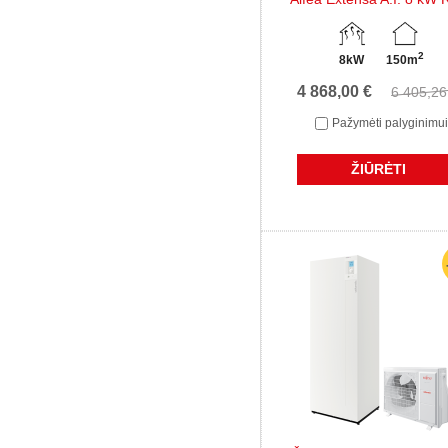
2
8kW
150m
4 868,00 €
6 405,26
Pažymėti palyginimui
ŽIŪRĖTI