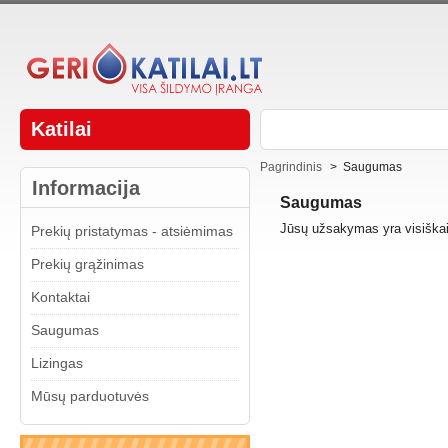
Katilai
Pagrindinis
>
Saugumas
Informacija
Saugumas
Jūsų užsakymas yra visiška
Prekių pristatymas - atsiėmimas
Prekių grąžinimas
Kontaktai
Saugumas
Lizingas
Mūsų parduotuvės