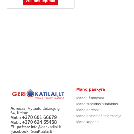
Visi atsiliepimai
Mano paskyra
Mano užsakymai
Mano suteiktos nuolaidos
Adresas:
Vytauto Didžiojo g.
Mano adresai
64, Kelmė
Mano asmeninė informacija
+370 601 66679
Mob.:
+370 624 55458
Mano kuponai
Mob.:
El. paštas:
info@gerikatilai.lt
Facebook:
GeriKatilai.lt -