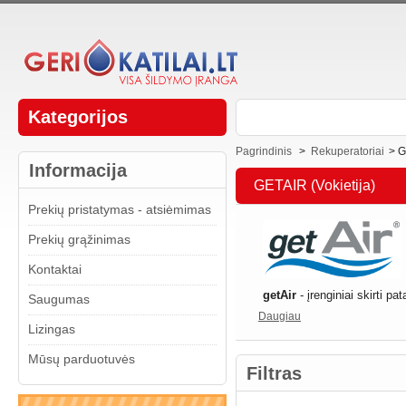
Kategorijos
Pagrindinis
>
Rekuperatoriai
>
G
Informacija
GETAIR (Vokietija)
Prekių pristatymas - atsiėmimas
Prekių grąžinimas
Kontaktai
getAir
- įrenginiai skirti pa
Saugumas
Daugiau
Lizingas
Mūsų parduotuvės
Filtras