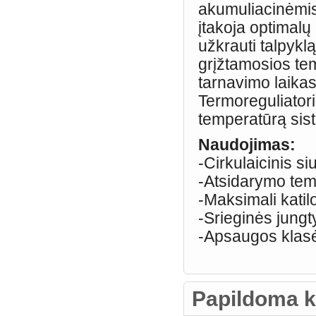
akumuliacinėmis
įtakoja optimalų
užkrauti talpykl
grįžtamosios tem
tarnavimo laikas
Termoreguliator
temperatūrą sis
Naudojimas:
-Cirkulaicinis si
-Atsidarymo te
-Maksimali katil
-Srieginės jungt
-Apsaugos klasė
Papildoma k