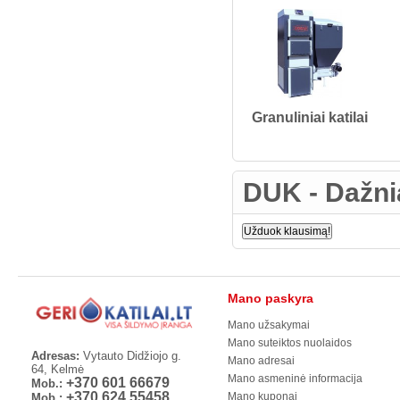
Granuliniai katilai
DUK - Dažni
Užduok klausimą!
Mano paskyra
Mano užsakymai
Mano suteiktos nuolaidos
Adresas:
Vytauto Didžiojo g.
Mano adresai
64, Kelmė
Mano asmeninė informacija
+370 601 66679
Mob.:
+370 624 55458
Mano kuponai
Mob.: