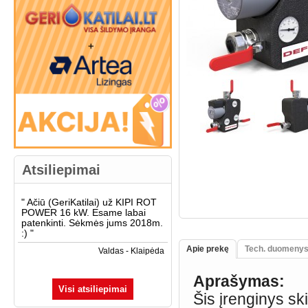
Atsiliepimai
"
Ačiū (GeriKatilai) už KIPI ROT
POWER 16 kW. Esame labai
patenkinti. Sėkmės jums 2018m.
:)
"
Apie prekę
Tech. duomeny
Valdas - Klaipėda
Aprašymas:
Visi atsiliepimai
Šis įrenginys sk