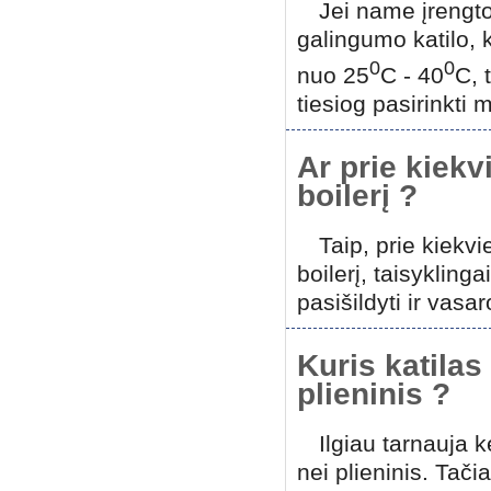
Jei name įrengt
galingumo katilo,
0
0
nuo 25
C - 40
C, 
tiesiog pasirinkti 
Ar prie kiekv
boilerį ?
Taip, prie kiekv
boilerį, taisykling
pasišildyti ir vasa
Kuris katilas 
plieninis ?
Ilgiau tarnauja k
nei plieninis. Ta