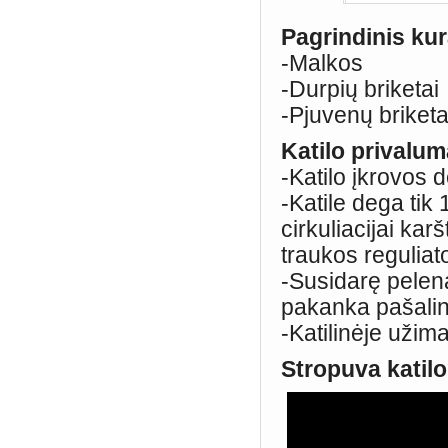
Pagrindinis kur
-Malkos
-Durpių briketai
-Pjuvenų briket
Katilo privalum
-Katilo įkrovos 
-Katile dega tik
cirkuliacijai ka
traukos reguliat
-Susidarę pelen
pakanka pašalint
-Katilinėje užima
Stropuva katil