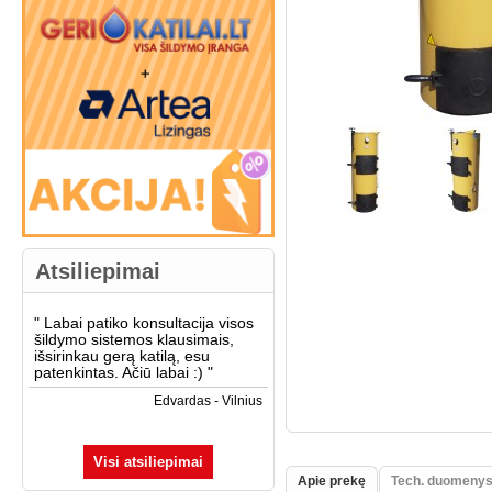
Atsiliepimai
"
Labai patiko konsultacija visos
šildymo sistemos klausimais,
išsirinkau gerą katilą, esu
patenkintas. Ačiū labai :)
"
Edvardas - Vilnius
Visi atsiliepimai
Apie prekę
Tech. duomeny