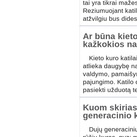
tai yra tikrai maž
Reziumuojant katila
atžvilgiu bus dide
Ar būna kieto
kažkokios n
Kieto kuro katila
atlieka daugybę na
valdymo, pamaišym
pajungimo. Katilo o
pasiekti užduotą t
Kuom skirias
generacinio k
Dujų generaciniu