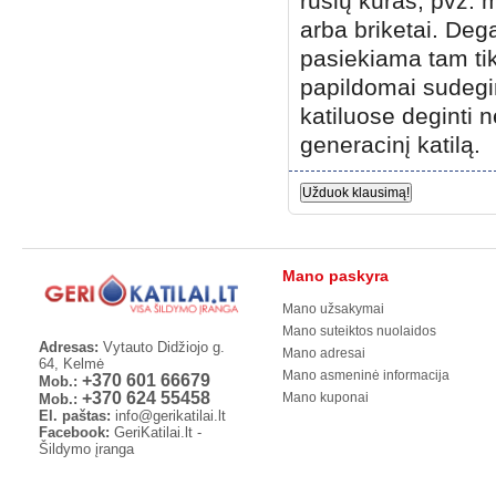
rūšių kuras, pvz:
arba briketai. Deg
pasiekiama tam tik
papildomai sudegi
katiluose deginti 
generacinį katilą.
Užduok klausimą!
Mano paskyra
Mano užsakymai
Mano suteiktos nuolaidos
Adresas:
Vytauto Didžiojo g.
Mano adresai
64, Kelmė
Mano asmeninė informacija
+370 601 66679
Mob.:
+370 624 55458
Mano kuponai
Mob.:
El. paštas:
info@gerikatilai.lt
Facebook:
GeriKatilai.lt -
Šildymo įranga