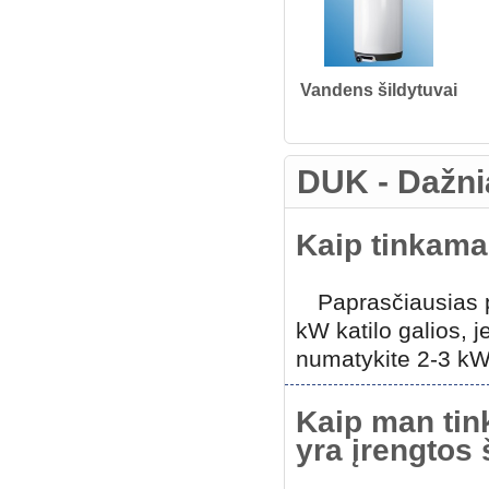
Vandens šildytuvai
DUK - Dažni
Kaip tinkamai
Paprasčiausias 
kW katilo galios, j
numatykite 2-3 kW
Kaip man tink
yra įrengtos