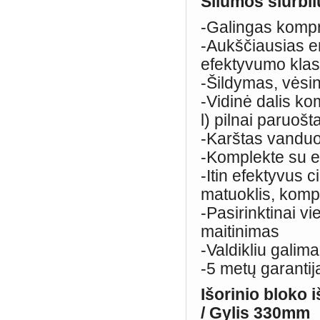
Šilumos siurbl
-Galingas komp
-Aukščiausias e
efektyvumo kla
-Šildymas, vėsi
-Vidinė dalis ko
l) pilnai paruošt
-Karštas vanduo 
-Komplekte su e
-Itin efektyvus c
matuoklis, kompl
-Pasirinktinai vi
maitinimas
-Valdikliu galim
-5 metų garantij
Išorinio bloko
/ Gylis 330mm