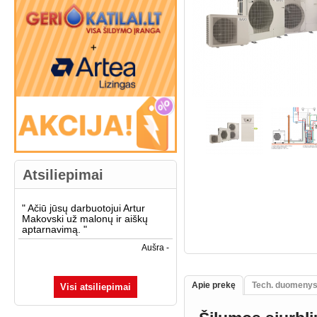
Atsiliepimai
"
Ačiū jūsų darbuotojui Artur
Makovski už malonų ir aiškų
aptarnavimą.
"
Aušra -
Apie prekę
Tech. duomeny
Visi atsiliepimai