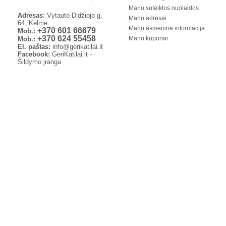
Mano suteiktos nuolaidos
Adresas:
Vytauto Didžiojo g.
Mano adresai
64, Kelmė
Mano asmeninė informacija
+370 601 66679
Mob.:
+370 624 55458
Mano kuponai
Mob.:
El. paštas:
info@gerikatilai.lt
Facebook:
GeriKatilai.lt -
Šildymo įranga