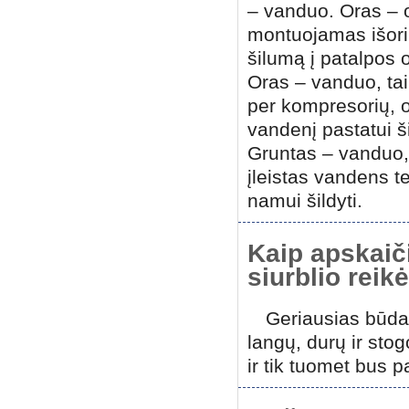
– vanduo. Oras – o
montuojamas išorini
šilumą į patalpos 
Oras – vanduo, ta
per kompresorių, o
vandenį pastatui ši
Gruntas – vanduo, 
įleistas vandens te
namui šildyti.
Kaip apskaič
siurblio reik
Geriausias būdas
langų, durų ir sto
ir tik tuomet bus 