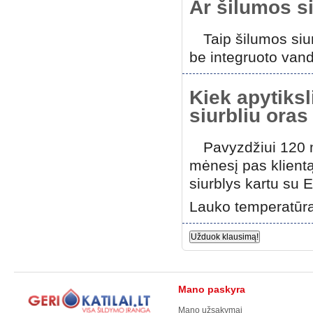
Ar šilumos si
Taip šilumos siu
be integruoto vand
Kiek apytiks
siurbliu ora
Pavyzdžiui 120 m
mėnesį pas klient
siurblys kartu su
Lauko temperatūra
Užduok klausimą!
Mano paskyra
Mano užsakymai