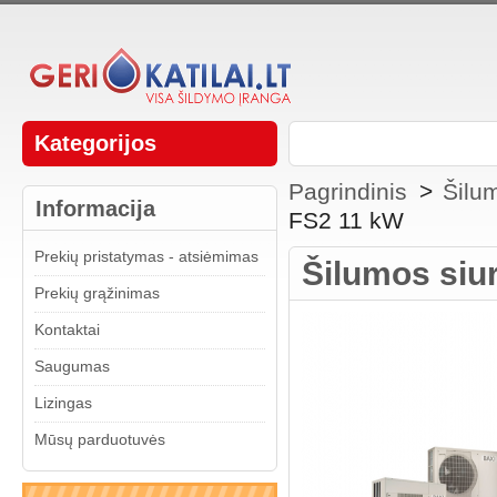
Kategorijos
Pagrindinis
>
Šilum
Informacija
FS2 11 kW
Prekių pristatymas - atsiėmimas
Šilumos siu
Prekių grąžinimas
Kontaktai
Saugumas
Lizingas
Mūsų parduotuvės