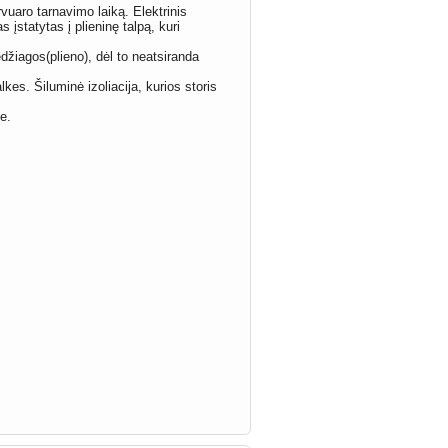
vuaro tarnavimo laiką. Elektrinis
 įstatytas į plieninę talpą, kuri
džiagos(plieno), dėl to neatsiranda
kes. Šiluminė izoliacija, kurios storis
je.