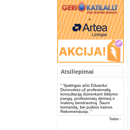
Atsiliepimai
"
Ypatingas ačiū Edvardui
Dunovskiui už profesionalią
konsultaciją išsirenkant šildymo
įrangą, profesionalų dėmesį ir
malonų bendravimą. Šauni
komandą, bei puikios kainos.
Rekomenduoju.
"
Tadas -