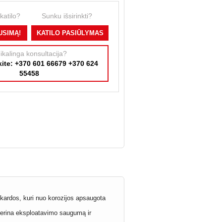
 katilo?
Sunku išsirinkti?
USIMĄ!
KATILO PASIŪLYMAS
ikalinga konsultacija?
ite: +370 601 66679 +370 624
55458
skardos, kuri nuo korozijos apsaugota
 gerina eksploatavimo saugumą ir