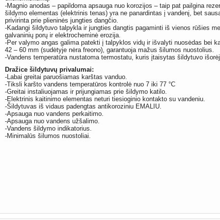
-Magnio anodas – papildoma apsauga nuo korozijos – taip pat pailgina rezer
šildymo elementas (elektrinis tenas) yra ne panardintas į vandenį, bet sausas
privirinta prie plieninės jungties dangčio.
-Kadangi šildytuvo talpykla ir jungties dangtis pagaminti iš vienos rūšies me
galvaninių porų ir elektrocheminė erozija.
-Per valymo angas galima patekti į talpyklos vidų ir išvalyti nuosėdas bei kal
42 – 60 mm (sudėtyje nėra freono), garantuoja mažus šilumos nuostolius.
-Vandens temperatūra nustatoma termostatu, kuris įtaisytas šildytuvo išorė
Dražice šildytuvų privalumai:
-Labai greitai paruošiamas karštas vanduo.
-Tiksli karšto vandens temperatūros kontrolė nuo 7 iki 77 °C
-Greitai instaliuojamas ir prijungiamas prie šildymo katilo.
-Elektrinis kaitinimo elementas neturi tiesioginio kontakto su vandeniu.
-Šildytuvas iš vidaus padengtas antikoroziniu EMALIU.
-Apsauga nuo vandens perkaitimo.
-Apsauga nuo vandens užšalimo.
-Vandens šildymo indikatorius.
-Minimalūs šilumos nuostoliai.