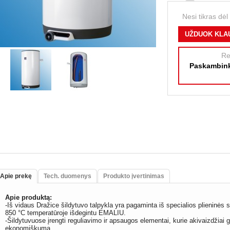
Nesi tikras dėl
UŽDUOK KLA
Re
Paskambink
Apie prekę
Tech. duomenys
Produkto įvertinimas
Apie produktą:
-Iš vidaus Dražice šildytuvo talpykla yra pagaminta iš specialios plieninės 
850 °C temperatūroje išdegintu EMALIU.
-Šildytuvuose įrengti reguliavimo ir apsaugos elementai, kurie akivaizdžiai
ekonomiškumą.