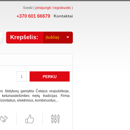
Sveiki (
prisijungti / registruotis
)
+370 601 66679
Kontaktai
Krepšelis:
(tuščia)
PERKU
ns šildytuvų gamykla Čekijos respublikoje,
 keturiasdešimties metų tradicijas. Firma
izontalius, elektrinius, kombinuotus,...