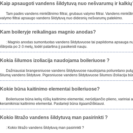
Kaip apsaugoti vandens šildytuvą nuo nešvarumų ir kalkių
Tam padės vandens minkštinimo filtrai, grubaus valymo filtrai. Vandens minkšti
valymo filtrai apsaugo vandens šildytuvą nuo didesnių nešvarumų patekimo.
Kam boileryje reikalingas magnio anodas?
: Magnio anodas sumontuotas vandens šildytuvuose tai papildoma apsauga nuo t
ištirpsta po 2-3 metų, todėl patartina jį pasikeisti nauju.
Kokia šilumos izoliacija naudojama boileriuose ?
Dažniausiai brangesniuose vandens šildytuvuose naudojama poliuretano putų šilu
šilumą vandens šildytuve. Pigesniuose vandens šildytuvuose šilumos ižoliacija bū
Kokie būna kaitinimo elementai boileriuose?
Boileriuose būna kelių rūšių kaitinimo elementai, nerūdijančio plieno, variniai 
keramikiniai kaitinimo elementai. Pastarieji būna ilgaamžiškiausi.
Kokio litražo vandens šildytuvą man pasirinkti ?
: Kokio litražo vandens šildytuvą man pasirinkti ?