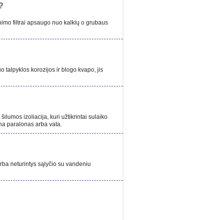
?
nimo filtrai apsaugo nuo kalkių o grubaus
alpyklos korozijos ir blogo kvapo, jis
mos izoliacija, kuri užtikrintai sulaiko
na paralonas arba vata.
arba neturintys sąlyčio su vandeniu