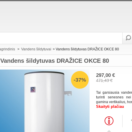
agrindinis
>
Vandens šildytuvai
>
Vandens šildytuvas DRAŽICE OKCE 80
Vandens šildytuvas DRAŽICE OKCE 80
297,00 €
-37%
471,43 €
Tai garsiausia vande
turinti senesnes nei
gamina vertikalius, hor
Skaityti plačiau